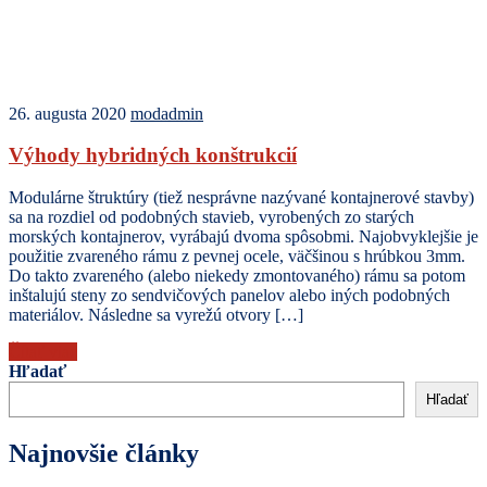
26. augusta 2020
modadmin
Výhody hybridných konštrukcií
Modulárne štruktúry (tiež nesprávne nazývané kontajnerové stavby)
sa na rozdiel od podobných stavieb, vyrobených zo starých
morských kontajnerov, vyrábajú dvoma spôsobmi. Najobvyklejšie je
použitie zvareného rámu z pevnej ocele, väčšinou s hrúbkou 3mm.
Do takto zvareného (alebo niekedy zmontovaného) rámu sa potom
inštalujú steny zo sendvičových panelov alebo iných podobných
materiálov. Následne sa vyrežú otvory […]
Čítať viac
Hľadať
Hľadať
Najnovšie články