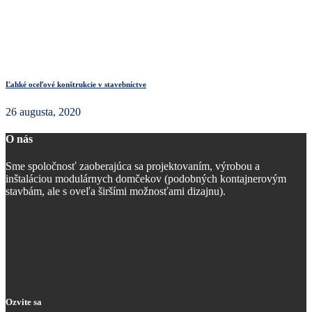
Ľahké oceľové konštrukcie v stavebníctve
26 augusta, 2020
O nás
Sme spoločnosť zaoberajúca sa projektovaním, výrobou a
inštaláciou modulárnych domčekov (podobných kontajnerovým
stavbám, ale s oveľa širšími možnosťami dizajnu).
Ozvite sa