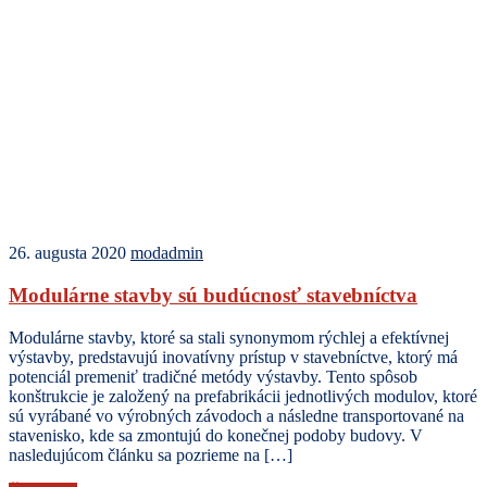
26. augusta 2020
modadmin
Modulárne stavby sú budúcnosť stavebníctva
Modulárne stavby, ktoré sa stali synonymom rýchlej a efektívnej
výstavby, predstavujú inovatívny prístup v stavebníctve, ktorý má
potenciál premeniť tradičné metódy výstavby. Tento spôsob
konštrukcie je založený na prefabrikácii jednotlivých modulov, ktoré
sú vyrábané vo výrobných závodoch a následne transportované na
stavenisko, kde sa zmontujú do konečnej podoby budovy. V
nasledujúcom článku sa pozrieme na […]