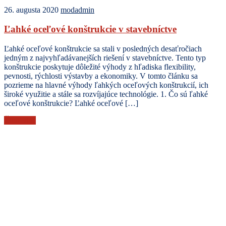
26. augusta 2020
modadmin
Ľahké oceľové konštrukcie v stavebníctve
Ľahké oceľové konštrukcie sa stali v posledných desaťročiach
jedným z najvyhľadávanejších riešení v stavebníctve. Tento typ
konštrukcie poskytuje dôležité výhody z hľadiska flexibility,
pevnosti, rýchlosti výstavby a ekonomiky. V tomto článku sa
pozrieme na hlavné výhody ľahkých oceľových konštrukcií, ich
široké využitie a stále sa rozvíjajúce technológie. 1. Čo sú ľahké
oceľové konštrukcie? Ľahké oceľové […]
Čítať viac