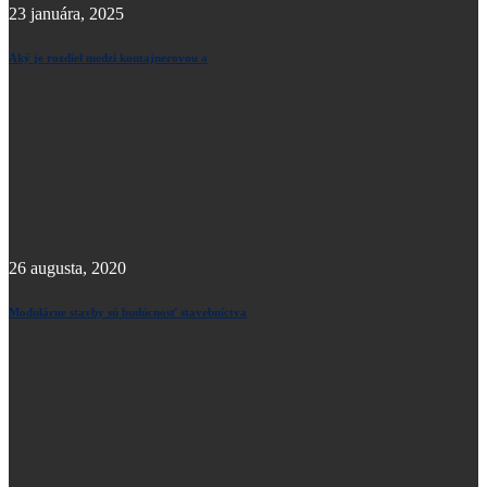
23 januára, 2025
Aký je rozdiel medzi kontajnerovou a
26 augusta, 2020
Modulárne stavby sú budúcnosť stavebníctva