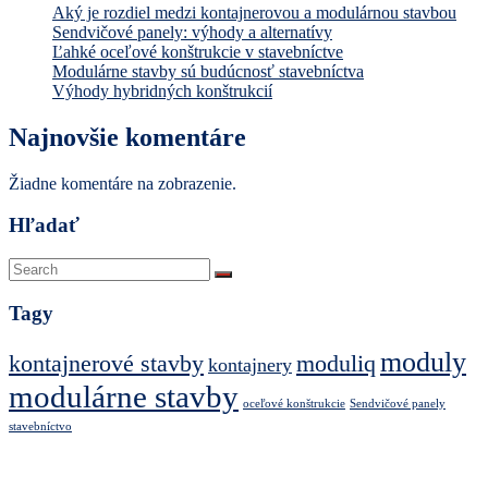
Aký je rozdiel medzi kontajnerovou a modulárnou stavbou
Sendvičové panely: výhody a alternatívy
Ľahké oceľové konštrukcie v stavebníctve
Modulárne stavby sú budúcnosť stavebníctva
Výhody hybridných konštrukcií
Najnovšie komentáre
Žiadne komentáre na zobrazenie.
Hľadať
Tagy
moduly
kontajnerové stavby
moduliq
kontajnery
modulárne stavby
oceľové konštrukcie
Sendvičové panely
stavebníctvo